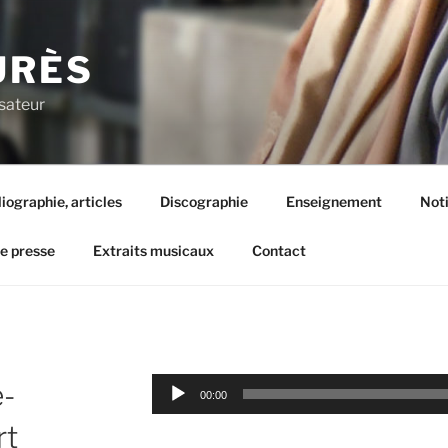
URÈS
sateur
liographie, articles
Discographie
Enseignement
Not
de presse
Extraits musicaux
Contact
Lecteur
e-
00:00
audio
rt