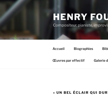
Aller
au
HENRY FO
contenu
principal
Compositeur, pianiste, improvi
Accueil
Biographies
Bib
Œuvres par effectif
Galerie 
« UN BEL ÉCLAIR QUI DUR