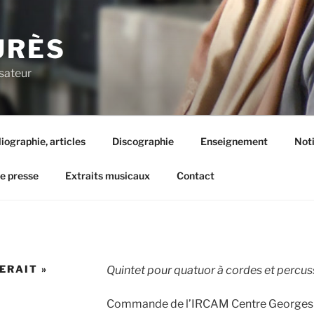
URÈS
sateur
liographie, articles
Discographie
Enseignement
Not
de presse
Extraits musicaux
Contact
ERAIT »
Quintet pour quatuor à cordes et percu
Commande de l’IRCAM Centre Georges