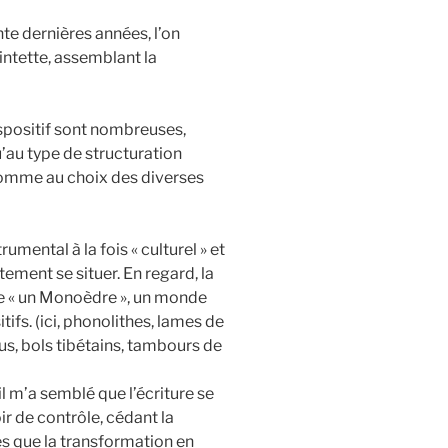
te dernières années, l’on
intette, assemblant la
ispositif sont nombreuses,
u’au type de structuration
, comme au choix des diverses
umental à la fois « culturel » et
ment se situer. En regard, la
e « un Monoèdre », un monde
tifs. (ici, phonolithes, lames de
s, bols tibétains, tambours de
il m’a semblé que l’écriture se
r de contrôle, cédant la
s que la transformation en