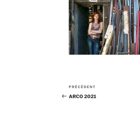
Navigation
Article
PRÉCÉDENT
de
précédent
ARCO 2021
l’article