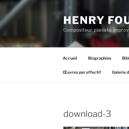
Aller
au
HENRY FO
contenu
principal
Compositeur, pianiste, improv
Accueil
Biographies
Bib
Œuvres par effectif
Galerie 
download-3