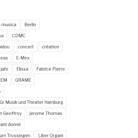
s musica
Berlin
ux
CDMC
idou
concert
création
neas
E-Mex
jahr
Elissa
Fabrice Pierre
MEM
GRAME
s
für Musik und Theater Hamburg
n Geoffroy
jerome Thomas
stant donné
um Trossingen
Liber Organi