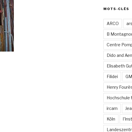
MOTS-CLÉS
ARCO
ar
B Montagno
Centre Pomp
Dido and Ae
Elisabeth Gut
Filidei
G
Henry Fourè
Hochschule 
ircam
Jea
Köln
l'In
Landeszentr