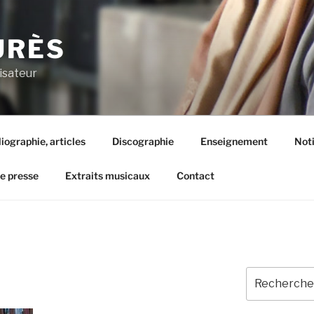
URÈS
isateur
liographie, articles
Discographie
Enseignement
Not
de presse
Extraits musicaux
Contact
Recherche
pour
: