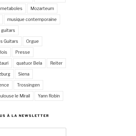
metaboles
Mozarteum
musique contemporaine
guitars
s Guitars
Orgue
lois
Presse
auri
quatuor Bela
Reiter
zburg
Siena
lence
Trossingen
ulouse le Mirail
Yann Robin
US À LA NEWSLETTER