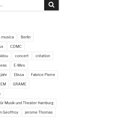
Recherche
s musica
Berlin
ux
CDMC
idou
concert
création
neas
E-Mex
jahr
Elissa
Fabrice Pierre
MEM
GRAME
s
für Musik und Theater Hamburg
n Geoffroy
jerome Thomas