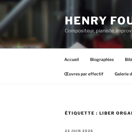
Aller
au
HENRY FO
contenu
principal
Compositeur, pianiste, improv
Accueil
Biographies
Bib
Œuvres par effectif
Galerie 
ÉTIQUETTE :
LIBER ORGA
PUBLIÉ
22 JUIN 2026