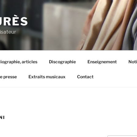
URÈS
isateur
liographie, articles
Discographie
Enseignement
Not
de presse
Extraits musicaux
Contact
NI