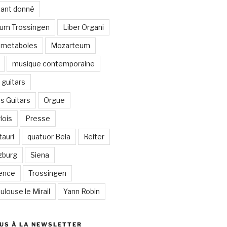
stant donné
um Trossingen
Liber Organi
metaboles
Mozarteum
musique contemporaine
guitars
s Guitars
Orgue
lois
Presse
auri
quatuor Bela
Reiter
zburg
Siena
lence
Trossingen
ulouse le Mirail
Yann Robin
US À LA NEWSLETTER