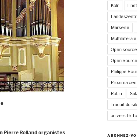
Köln
l'In
Landeszentr
Marseille
Multilatérale
Open source 
Open Source
Philippe Bour
Proxima cent
Robin
Sal
ie
Traduit du si
université To
n Pierre Rolland organistes
ABONNEZ-VO