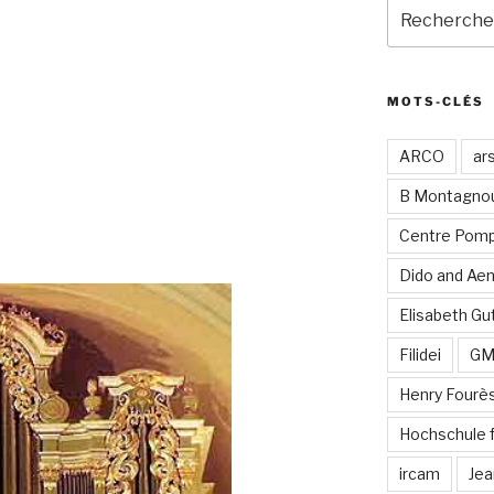
Recherche
pour
:
MOTS-CLÉS
ARCO
ar
B Montagno
Centre Pomp
Dido and Ae
Elisabeth Gut
Filidei
G
Henry Fourè
Hochschule 
ircam
Jea