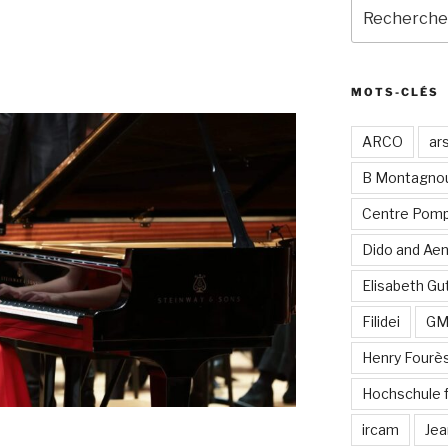
Recherche
pour
:
MOTS-CLÉS
ARCO
ar
B Montagno
Centre Pomp
Dido and Ae
Elisabeth Gut
Filidei
G
Henry Fourè
Hochschule 
ircam
Jea