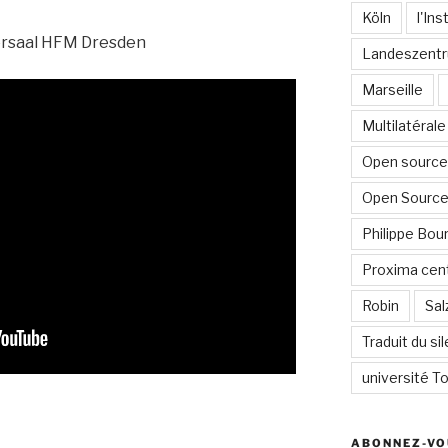
Köln
l'In
ersaal HFM Dresden
Landeszentr
Marseille
Multilatérale
Open source 
Open Source
Philippe Bour
Proxima cent
Robin
Sal
Traduit du si
université To
ABONNEZ-VO