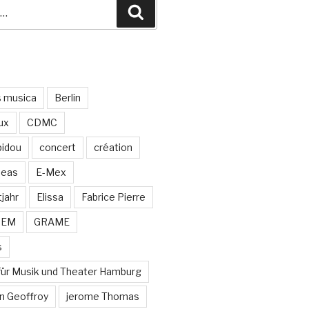
Recherche
s musica
Berlin
ux
CDMC
idou
concert
création
neas
E-Mex
jahr
Elissa
Fabrice Pierre
MEM
GRAME
s
für Musik und Theater Hamburg
n Geoffroy
jerome Thomas