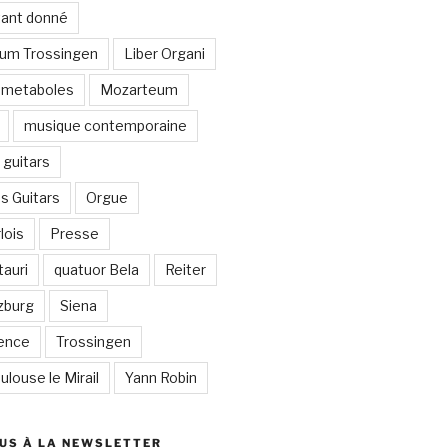
stant donné
um Trossingen
Liber Organi
metaboles
Mozarteum
musique contemporaine
guitars
s Guitars
Orgue
lois
Presse
auri
quatuor Bela
Reiter
zburg
Siena
lence
Trossingen
ulouse le Mirail
Yann Robin
US À LA NEWSLETTER