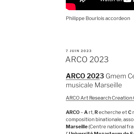
Philippe Bourlois accordeon
PUBLIÉ
7 JUIN 2023
LE
ARCO 2023
ARCO 202
3
Gmem Cen
musicale Marseille
ARCO Art Research Creation 
ARCO
–
A
rt,
R
echerche et
C
r
composition binationale, asso
Marseille
(Centre national fra
l’
Université Mozarteum de S