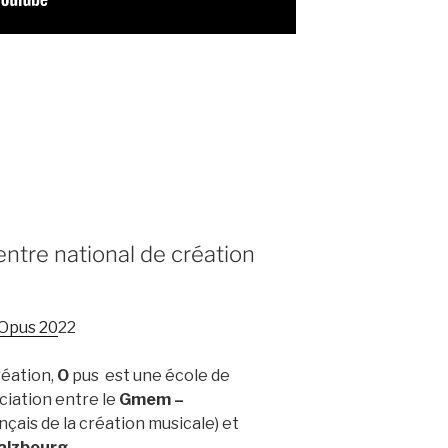
tre national de création
Opus 20
22
éation,
O
pus est une école de
ciation entre le
Gmem –
nçais de la création musicale) et
alzbourg
.