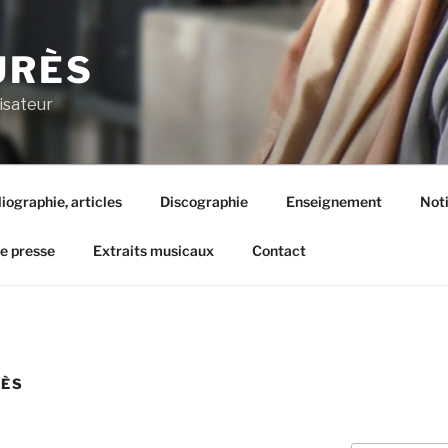
URÈS
isateur
liographie, articles
Discographie
Enseignement
Not
de presse
Extraits musicaux
Contact
RÈS