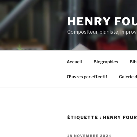
Aller
au
HENRY FO
contenu
principal
Compositeur, pianiste, improv
Accueil
Biographies
Bib
Œuvres par effectif
Galerie 
ÉTIQUETTE :
HENRY FOU
PUBLIÉ
18 NOVEMBRE 2024