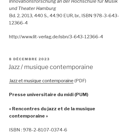
Innovationsforschung an der Hochschule für Musik
und Theater Hamburg
Bd. 2, 2013, 440 S., 44.90 EUR, br., ISBN 978-3-643-
12366-4
http://www.lit-verlag.de/isbn/3-643-12366-4
PUBLIÉ
8 DÉCEMBRE 2023
LE
Jazz / musique contemporaine
Jazz et musique contemporaine
(PDF)
Presse universitaire du midi (PUM)
« Rencontres du jazz et de la musique
contemporaine »
ISBN : 978-2-8107-0374-6