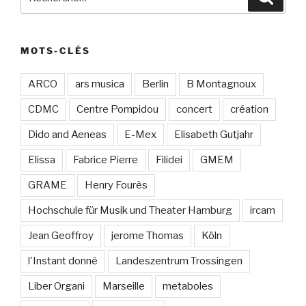
pour
:
MOTS-CLÉS
ARCO
ars musica
Berlin
B Montagnoux
CDMC
Centre Pompidou
concert
création
Dido and Aeneas
E-Mex
Elisabeth Gutjahr
Elissa
Fabrice Pierre
Filidei
GMEM
GRAME
Henry Fourès
Hochschule für Musik und Theater Hamburg
ircam
Jean Geoffroy
jerome Thomas
Köln
l'Instant donné
Landeszentrum Trossingen
Liber Organi
Marseille
metaboles