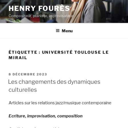
Aller
HENRY FOURÈS
au
Compositeur, pianiste, improvisateur
contenu
principal
Menu
ÉTIQUETTE :
UNIVERSITÉ TOULOUSE LE
MIRAIL
PUBLIÉ
8 DÉCEMBRE 2023
LE
Les changements des dynamiques
culturelles
Articles sur les relations jazz/musique contemporaine
Ecriture, improvisation, composition