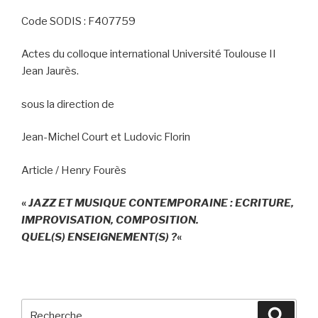
Code SODIS : F407759
Actes du colloque international Université Toulouse II
Jean Jaurès.
sous la direction de
Jean-Michel Court et Ludovic Florin
Article / Henry Fourès
«
J
AZZ ET MUSIQUE CONTEMPORAINE
: E
CRITURE
,
IMPROVISATION
,
COMPOSITION
.
Q
UEL
(
S
)
ENSEIGNEMENT
(
S
) ?
«
Recherche
Recher