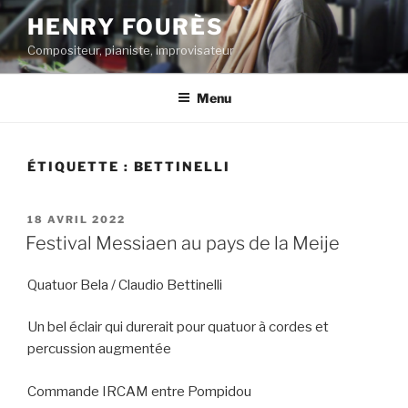
Aller
HENRY FOURÈS
au
Compositeur, pianiste, improvisateur
contenu
principal
Menu
ÉTIQUETTE :
BETTINELLI
PUBLIÉ
18 AVRIL 2022
LE
Festival Messiaen au pays de la Meije
Quatuor Bela / Claudio Bettinelli
Un bel éclair qui durerait pour quatuor à cordes et
percussion augmentée
Commande IRCAM entre Pompidou