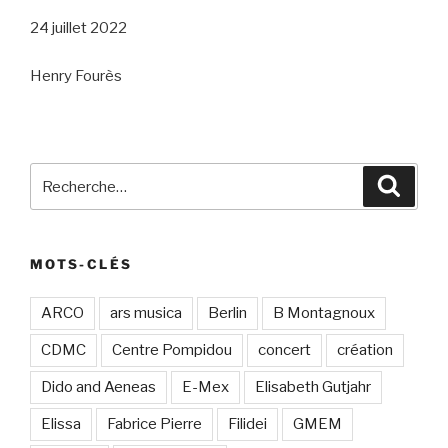
24 juillet 2022
Henry Fourès
Recherche
Recher
pour
:
MOTS-CLÉS
ARCO
ars musica
Berlin
B Montagnoux
CDMC
Centre Pompidou
concert
création
Dido and Aeneas
E-Mex
Elisabeth Gutjahr
Elissa
Fabrice Pierre
Filidei
GMEM