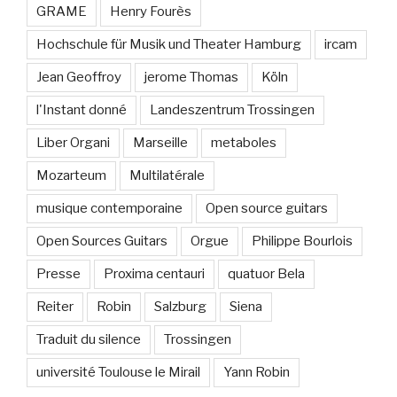
GRAME
Henry Fourès
Hochschule für Musik und Theater Hamburg
ircam
Jean Geoffroy
jerome Thomas
Köln
l'Instant donné
Landeszentrum Trossingen
Liber Organi
Marseille
metaboles
Mozarteum
Multilatérale
musique contemporaine
Open source guitars
Open Sources Guitars
Orgue
Philippe Bourlois
Presse
Proxima centauri
quatuor Bela
Reiter
Robin
Salzburg
Siena
Traduit du silence
Trossingen
université Toulouse le Mirail
Yann Robin