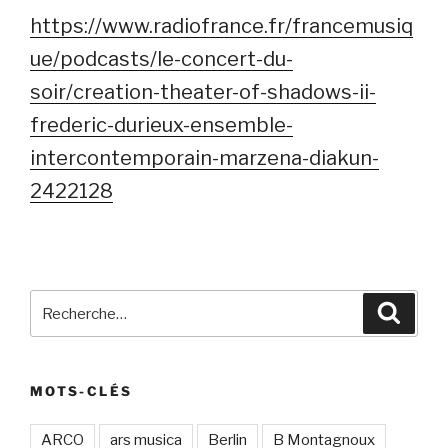
https://www.radiofrance.fr/francemusiq
ue/podcasts/le-concert-du-
soir/creation-theater-of-shadows-ii-
frederic-durieux-ensemble-
intercontemporain-marzena-diakun-
2422128
Recherche
Recher
pour
:
MOTS-CLÉS
ARCO
ars musica
Berlin
B Montagnoux