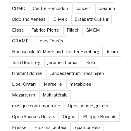
CDMC
Centre Pompidou
concert
création
Dido and Aeneas
E-Mex
Elisabeth Gutjahr
Elissa
Fabrice Pierre
Filidei
GMEM
GRAME
Henry Fourès
Hochschule für Musik und Theater Hamburg
ircam
Jean Geoffroy
jerome Thomas
Köln
l'Instant donné
Landeszentrum Trossingen
Liber Organi
Marseille
metaboles
Mozarteum
Multilatérale
musique contemporaine
Open source guitars
Open Sources Guitars
Orgue
Philippe Bourlois
Presse
Proxima centauri
quatuor Bela