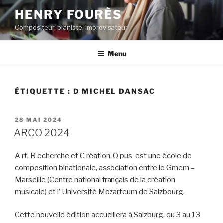
Aller
HENRY FOURÈS
au
Compositeur, pianiste, improvisateur
contenu
principal
Menu
ÉTIQUETTE :
D MICHEL DANSAC
PUBLIÉ
28 MAI 2024
LE
ARCO 2024
A rt, R echerche et C réation, O pus est une école de
composition binationale, association entre le Gmem –
Marseille (Centre national français de la création
musicale) et l’ Université Mozarteum de Salzbourg.
Cette nouvelle édition accueillera à Salzburg, du 3 au 13