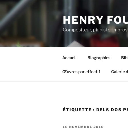
Aller
au
HENRY FO
contenu
principal
Compositeur, pianiste, improv
Accueil
Biographies
Bib
Œuvres par effectif
Galerie 
ÉTIQUETTE :
DELS DOS P
PUBLIÉ
16 NOVEMBRE 2016