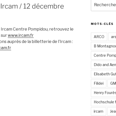
Recherche
/ Ircam / 12 décembre
pour
:
MOTS-CLÉS
Ircam Centre Pompidou, retrouvez le
 sur
www.ircam.fr
ARCO
ar
 auprès de la billetterie de l’Ircam :
B Montagno
cam.fr
Centre Pomp
Dido and Ae
Elisabeth Gut
Filidei
G
Henry Fourè
Hochschule 
ircam
Jea