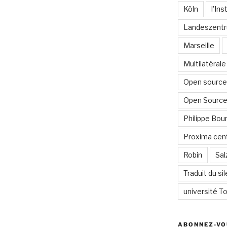
Köln
l'In
Landeszentr
Marseille
Multilatérale
Open source 
Open Source
Philippe Bour
Proxima cent
Robin
Sal
Traduit du si
université To
ABONNEZ-VO