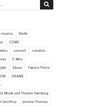
Recherche
s musica
Berlin
ux
CDMC
idou
concert
création
neas
E-Mex
jahr
Elissa
Fabrice Pierre
MEM
GRAME
s
für Musik und Theater Hamburg
n Geoffroy
jerome Thomas