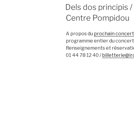
LE
Dels dos principis 
Centre Pompidou
A propos du
prochain concert
programme entier du concert
Renseignements et réservations
01 44 78 12 40 /
billetterie@ir