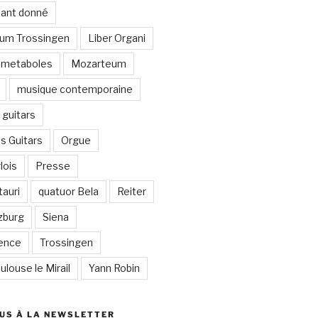
stant donné
um Trossingen
Liber Organi
metaboles
Mozarteum
musique contemporaine
guitars
s Guitars
Orgue
lois
Presse
auri
quatuor Bela
Reiter
zburg
Siena
lence
Trossingen
ulouse le Mirail
Yann Robin
US À LA NEWSLETTER