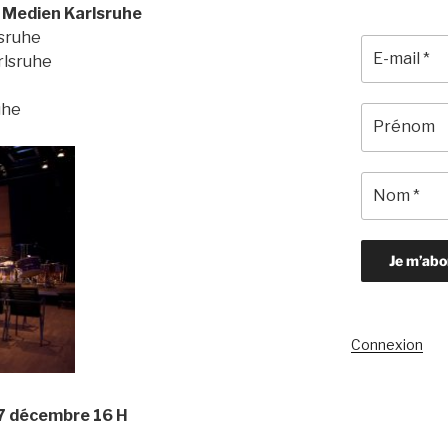
 Medien Karlsruhe
lsruhe
rlsruhe
uhe
Connexion
7 décembre 16 H