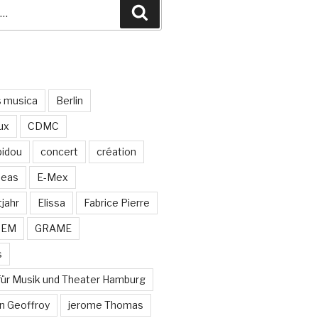
Recherche
s musica
Berlin
ux
CDMC
idou
concert
création
neas
E-Mex
jahr
Elissa
Fabrice Pierre
MEM
GRAME
s
für Musik und Theater Hamburg
n Geoffroy
jerome Thomas