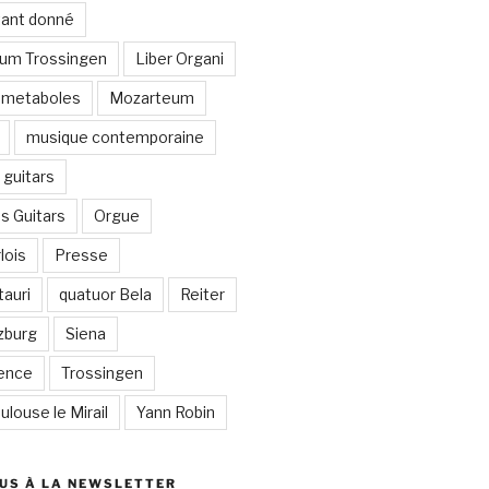
stant donné
um Trossingen
Liber Organi
metaboles
Mozarteum
musique contemporaine
guitars
s Guitars
Orgue
lois
Presse
auri
quatuor Bela
Reiter
zburg
Siena
lence
Trossingen
ulouse le Mirail
Yann Robin
US À LA NEWSLETTER