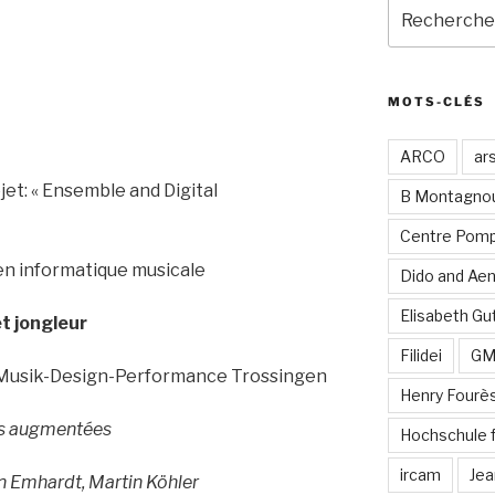
Recherche
pour
:
MOTS-CLÉS
ARCO
ar
et: « Ensemble and Digital
B Montagno
Centre Pomp
 en informatique musicale
Dido and Ae
Elisabeth Gut
et jongleur
Filidei
G
usik-Design-Performance Trossingen
Henry Fourè
es augmentées
Hochschule 
ircam
Jea
in Emhardt, Martin Köhler