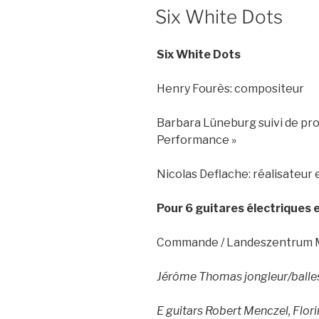
LE
Six White Dots
Six White Dots
Henry Fourès: compositeur
Barbara Lüneburg suivi de proj
Performance »
Nicolas Deflache: réalisateur
Pour 6 guitares électriques 
Commande / Landeszentrum M
Jérôme Thomas jongleur/ball
E guitars Robert Menczel, Flor