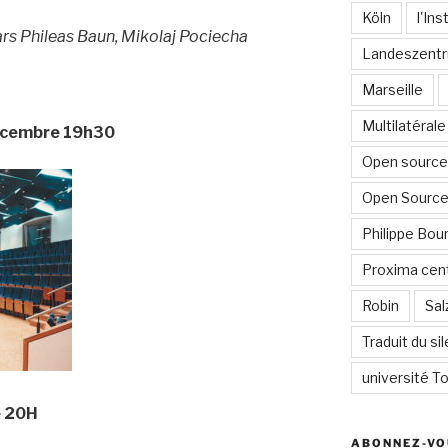
Köln
l'In
rs Phileas Baun, Mikolaj Pociecha
Landeszentr
Marseille
Multilatérale
écembre 19h30
Open source 
Open Source
Philippe Bour
Proxima cent
Robin
Sal
Traduit du si
université To
e 20H
ABONNEZ-VO