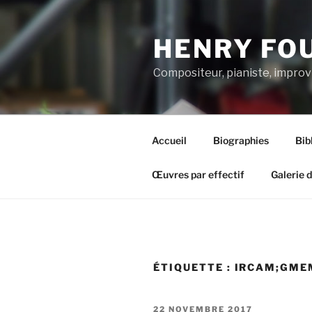
Aller
au
HENRY FO
contenu
principal
Compositeur, pianiste, improv
Accueil
Biographies
Bib
Œuvres par effectif
Galerie 
ÉTIQUETTE :
IRCAM;GME
PUBLIÉ
22 NOVEMBRE 2017