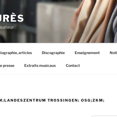
URÈS
isateur
liographie, articles
Discographie
Enseignement
Not
de presse
Extraits musicaux
Contact
M;LANDESZENTRUM TROSSINGEN; OSG;ZKM;