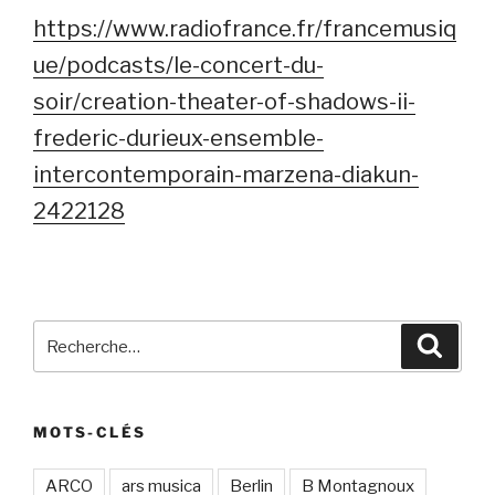
https://www.radiofrance.fr/francemusiq
ue/podcasts/le-concert-du-
soir/creation-theater-of-shadows-ii-
frederic-durieux-ensemble-
intercontemporain-marzena-diakun-
2422128
Recherche
Recher
pour
:
MOTS-CLÉS
ARCO
ars musica
Berlin
B Montagnoux