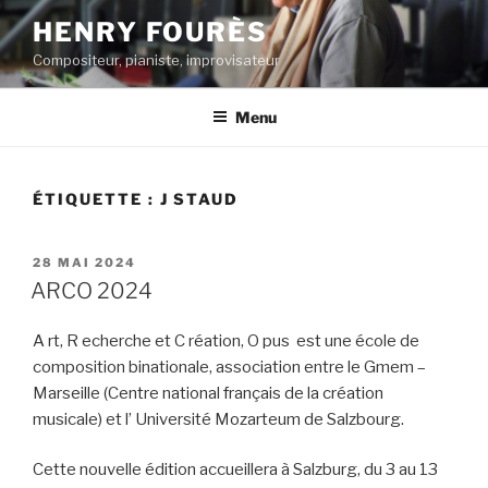
Aller
HENRY FOURÈS
au
Compositeur, pianiste, improvisateur
contenu
principal
Menu
ÉTIQUETTE :
J STAUD
PUBLIÉ
28 MAI 2024
LE
ARCO 2024
A rt, R echerche et C réation, O pus est une école de
composition binationale, association entre le Gmem –
Marseille (Centre national français de la création
musicale) et l’ Université Mozarteum de Salzbourg.
Cette nouvelle édition accueillera à Salzburg, du 3 au 13