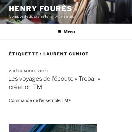
Aller
HENRY FOURÈS
au
Compositeur, pianiste, improvisateur
contenu
principal
Menu
ÉTIQUETTE :
LAURENT CUNIOT
PUBLIÉ
2 DÉCEMBRE 2019
LE
Les voyages de l’écoute « Trobar »
création TM +
Commande de l’ensemble TM+