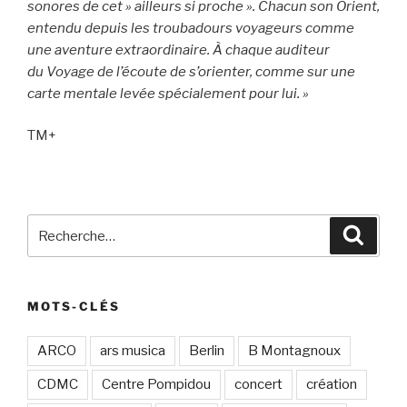
sonores de cet » ailleurs si proche ».
Chacun son Orient,
entendu depuis les troubadours voyageurs comme
une aventure extraordinaire. À chaque auditeur
du Voyage de l’écoute de s’orienter, comme sur une
carte mentale levée spécialement pour lui. »
TM+
Recherche
Recher
pour
:
MOTS-CLÉS
ARCO
ars musica
Berlin
B Montagnoux
CDMC
Centre Pompidou
concert
création