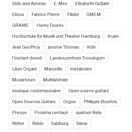
Dido and Aeneas
E-Mex
Elisabeth Gutjahr
Elissa
Fabrice Pierre
Filidei
GMEM
GRAME
Henry Fourès
Hochschule für Musik und Theater Hamburg
ircam
Jean Geoffroy
jerome Thomas
Köln
l'Instant donné
Landeszentrum Trossingen
Liber Organi
Marseille
metaboles
Mozarteum
Multilatérale
musique contemporaine
Open source guitars
Open Sources Guitars
Orgue
Philippe Bourlois
Presse
Proxima centauri
quatuor Bela
Reiter
Robin
Salzburg
Siena