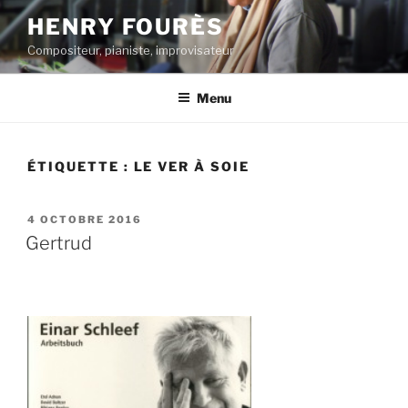
Aller
HENRY FOURÈS
au
Compositeur, pianiste, improvisateur
contenu
principal
Menu
ÉTIQUETTE :
LE VER À SOIE
PUBLIÉ
4 OCTOBRE 2016
LE
Gertrud