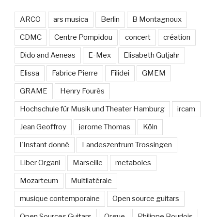
ARCO
ars musica
Berlin
B Montagnoux
CDMC
Centre Pompidou
concert
création
Dido and Aeneas
E-Mex
Elisabeth Gutjahr
Elissa
Fabrice Pierre
Filidei
GMEM
GRAME
Henry Fourès
Hochschule für Musik und Theater Hamburg
ircam
Jean Geoffroy
jerome Thomas
Köln
l'Instant donné
Landeszentrum Trossingen
Liber Organi
Marseille
metaboles
Mozarteum
Multilatérale
musique contemporaine
Open source guitars
Open Sources Guitars
Orgue
Philippe Bourlois