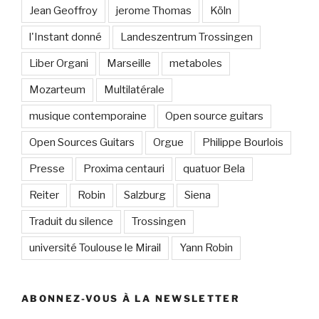
Jean Geoffroy
jerome Thomas
Köln
l'Instant donné
Landeszentrum Trossingen
Liber Organi
Marseille
metaboles
Mozarteum
Multilatérale
musique contemporaine
Open source guitars
Open Sources Guitars
Orgue
Philippe Bourlois
Presse
Proxima centauri
quatuor Bela
Reiter
Robin
Salzburg
Siena
Traduit du silence
Trossingen
université Toulouse le Mirail
Yann Robin
ABONNEZ-VOUS À LA NEWSLETTER