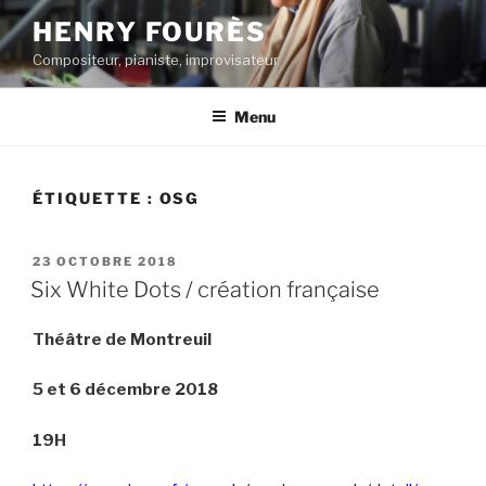
Aller
HENRY FOURÈS
au
Compositeur, pianiste, improvisateur
contenu
principal
Menu
ÉTIQUETTE :
OSG
PUBLIÉ
23 OCTOBRE 2018
LE
Six White Dots / création française
Théâtre de Montreuil
5 et 6 décembre
2018
19H