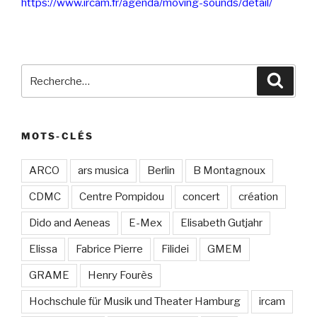
https://www.ircam.fr/agenda/moving-sounds/detail/
Recherche
Recher
pour
:
MOTS-CLÉS
ARCO
ars musica
Berlin
B Montagnoux
CDMC
Centre Pompidou
concert
création
Dido and Aeneas
E-Mex
Elisabeth Gutjahr
Elissa
Fabrice Pierre
Filidei
GMEM
GRAME
Henry Fourès
Hochschule für Musik und Theater Hamburg
ircam