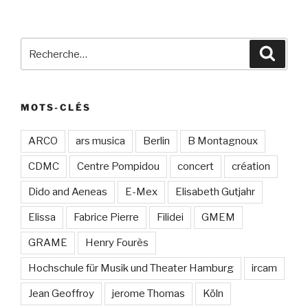
Recherche
Recher
pour
:
MOTS-CLÉS
ARCO
ars musica
Berlin
B Montagnoux
CDMC
Centre Pompidou
concert
création
Dido and Aeneas
E-Mex
Elisabeth Gutjahr
Elissa
Fabrice Pierre
Filidei
GMEM
GRAME
Henry Fourès
Hochschule für Musik und Theater Hamburg
ircam
Jean Geoffroy
jerome Thomas
Köln