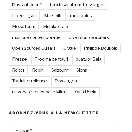
l'Instant donné
Landeszentrum Trossingen
Liber Organi
Marseille
metaboles
Mozarteum
Multilatérale
musique contemporaine
Open source guitars
Open Sources Guitars
Orgue
Philippe Bourlois
Presse
Proxima centauri
quatuor Bela
Reiter
Robin
Salzburg
Siena
Traduit du silence
Trossingen
université Toulouse le Mirail
Yann Robin
ABONNEZ-VOUS À LA NEWSLETTER