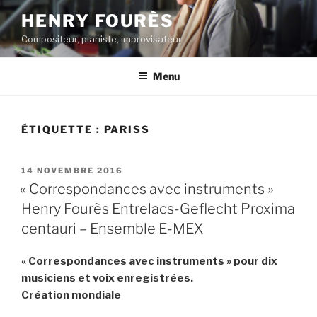
Aller
HENRY FOURÈS
au
Compositeur, pianiste, improvisateur
contenu
principal
Menu
ÉTIQUETTE :
PARISS
PUBLIÉ
14 NOVEMBRE 2016
LE
« Correspondances avec instruments »
Henry Fourès Entrelacs-Geflecht Proxima
centauri – Ensemble E-MEX
« Correspondances avec instruments » pour dix
musiciens et voix enregistrées.
Création mondiale