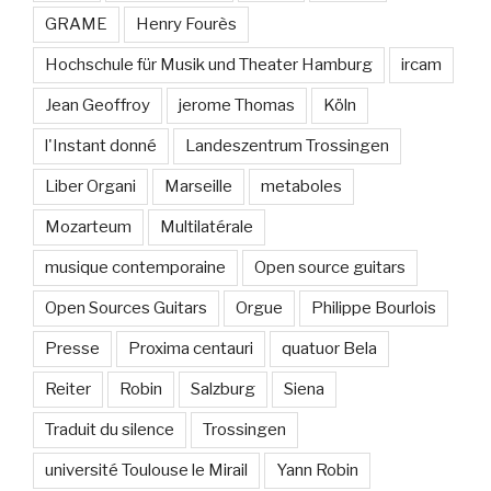
GRAME
Henry Fourès
Hochschule für Musik und Theater Hamburg
ircam
Jean Geoffroy
jerome Thomas
Köln
l'Instant donné
Landeszentrum Trossingen
Liber Organi
Marseille
metaboles
Mozarteum
Multilatérale
musique contemporaine
Open source guitars
Open Sources Guitars
Orgue
Philippe Bourlois
Presse
Proxima centauri
quatuor Bela
Reiter
Robin
Salzburg
Siena
Traduit du silence
Trossingen
université Toulouse le Mirail
Yann Robin