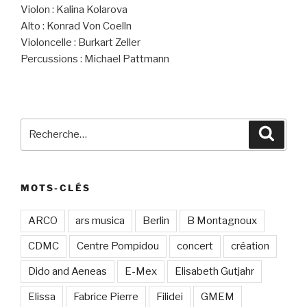
Violon : Kalina Kolarova
Alto : Konrad Von Coelln
Violoncelle : Burkart Zeller
Percussions : Michael Pattmann
Recherche
Recher
pour
:
MOTS-CLÉS
ARCO
ars musica
Berlin
B Montagnoux
CDMC
Centre Pompidou
concert
création
Dido and Aeneas
E-Mex
Elisabeth Gutjahr
Elissa
Fabrice Pierre
Filidei
GMEM