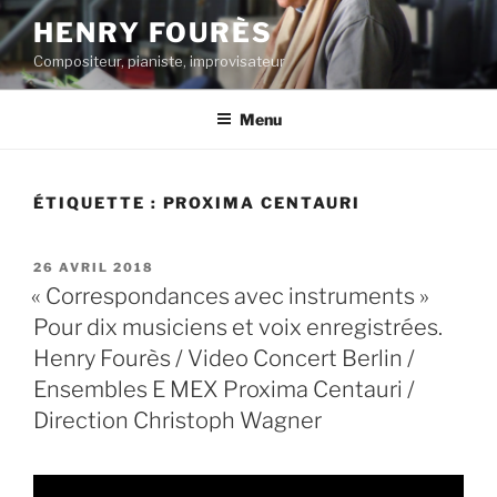
Aller
HENRY FOURÈS
au
Compositeur, pianiste, improvisateur
contenu
principal
Menu
ÉTIQUETTE :
PROXIMA CENTAURI
PUBLIÉ
26 AVRIL 2018
LE
« Correspondances avec instruments »
Pour dix musiciens et voix enregistrées.
Henry Fourès / Video Concert Berlin /
Ensembles E MEX Proxima Centauri /
Direction Christoph Wagner