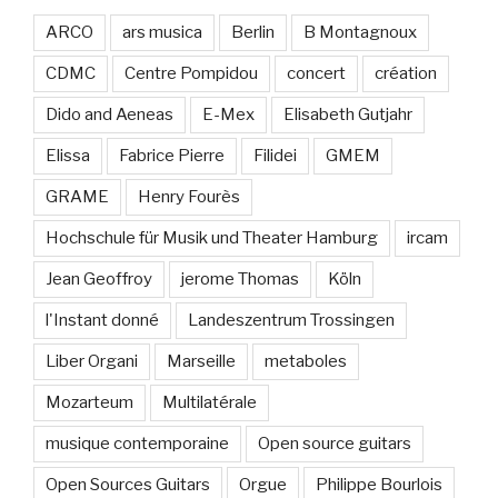
ARCO
ars musica
Berlin
B Montagnoux
CDMC
Centre Pompidou
concert
création
Dido and Aeneas
E-Mex
Elisabeth Gutjahr
Elissa
Fabrice Pierre
Filidei
GMEM
GRAME
Henry Fourès
Hochschule für Musik und Theater Hamburg
ircam
Jean Geoffroy
jerome Thomas
Köln
l'Instant donné
Landeszentrum Trossingen
Liber Organi
Marseille
metaboles
Mozarteum
Multilatérale
musique contemporaine
Open source guitars
Open Sources Guitars
Orgue
Philippe Bourlois