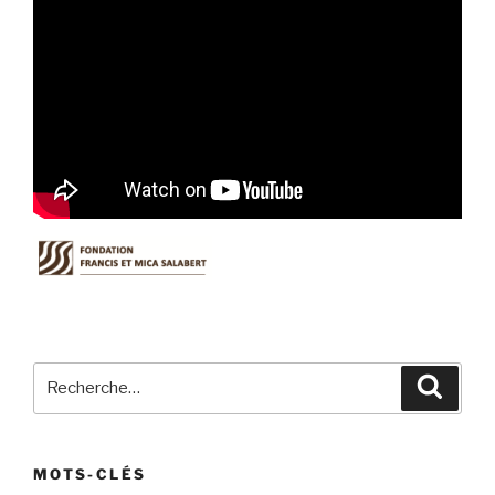
Recherche
Recher
pour
:
MOTS-CLÉS