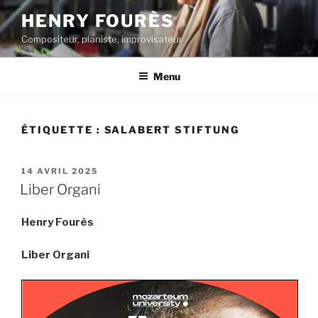
Aller
HENRY FOURÈS
au
Compositeur, pianiste, improvisateur
contenu
principal
Menu
ÉTIQUETTE :
SALABERT STIFTUNG
PUBLIÉ
14 AVRIL 2025
LE
Liber Organi
Henry Fourès
Liber Organi