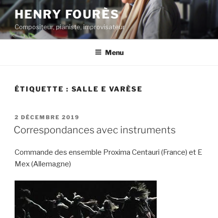
Aller
HENRY FOURÈS
au
Compositeur, pianiste, improvisateur
contenu
principal
Menu
ÉTIQUETTE :
SALLE E VARÈSE
PUBLIÉ
2 DÉCEMBRE 2019
LE
Correspondances avec instruments
Commande des ensemble Proxima Centauri (France) et E
Mex (Allemagne)