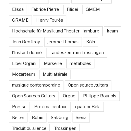
Elissa
Fabrice Pierre
Filidei
GMEM
GRAME
Henry Fourès
Hochschule für Musik und Theater Hamburg
ircam
Jean Geoffroy
jerome Thomas
Köln
l'Instant donné
Landeszentrum Trossingen
Liber Organi
Marseille
metaboles
Mozarteum
Multilatérale
musique contemporaine
Open source guitars
Open Sources Guitars
Orgue
Philippe Bourlois
Presse
Proxima centauri
quatuor Bela
Reiter
Robin
Salzburg
Siena
Traduit du silence
Trossingen