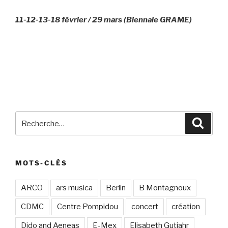
11-12-13-18 février / 29 mars (Biennale GRAME)
Recherche
Recher
pour
:
MOTS-CLÉS
ARCO
ars musica
Berlin
B Montagnoux
CDMC
Centre Pompidou
concert
création
Dido and Aeneas
E-Mex
Elisabeth Gutjahr