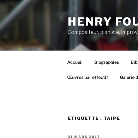
Aller
au
HENRY FO
contenu
principal
Compositeur, pianiste, improv
Accueil
Biographies
Bib
Œuvres par effectif
Galerie 
ÉTIQUETTE :
TAIPE
PUBLIÉ
31 MARS 2017