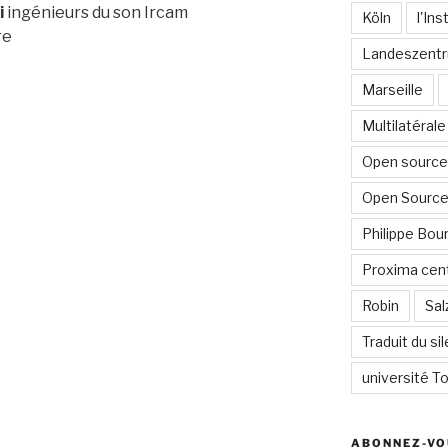
i
ingénieurs du son Ircam
Köln
l'In
re
Landeszentr
Marseille
Multilatérale
Open source 
Open Source
Philippe Bour
Proxima cent
Robin
Sal
Traduit du si
université To
ABONNEZ-VO