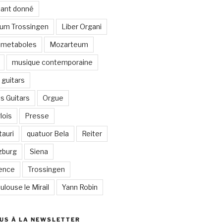
stant donné
um Trossingen
Liber Organi
metaboles
Mozarteum
musique contemporaine
guitars
s Guitars
Orgue
lois
Presse
auri
quatuor Bela
Reiter
zburg
Siena
lence
Trossingen
ulouse le Mirail
Yann Robin
US À LA NEWSLETTER