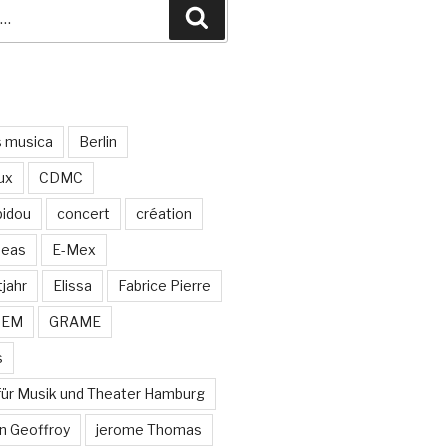
Recherche
s musica
Berlin
ux
CDMC
idou
concert
création
neas
E-Mex
jahr
Elissa
Fabrice Pierre
MEM
GRAME
s
für Musik und Theater Hamburg
n Geoffroy
jerome Thomas