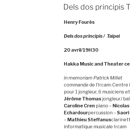
LE
Dels dos principis 
Henry Fourès
Dels dos principis
/
Taipei
20 avril/19H30
Hakka Music and Theater ce
in memoriam Patrick Millet
commande de l’Ircam-Centre
pour 1 jongleur, 6 musiciens e
Jérôme Thomas
jongleur/ ba
Caroline Cren
piano –
Nicolas
Echardour
percussion –
Saori
–
Mathieu Steffanus
clarinet
informatique musicale Ircam