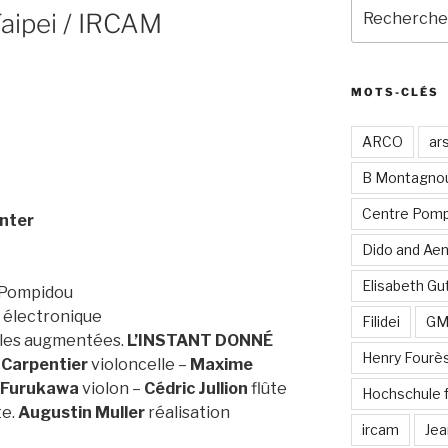
Recherche
Taipei / IRCAM
pour
:
MOTS-CLÉS
ARCO
ar
B Montagno
Centre Pomp
nter
Dido and Ae
Elisabeth Gut
 Pompidou
t électronique
Filidei
G
lles augmentées.
L’INSTANT DONNÉ
Henry Fourè
 Carpentier
violoncelle –
Maxime
 Furukawa
violon –
Cédric Jullion
flûte
Hochschule 
te.
Augustin Muller
réalisation
ircam
Jea