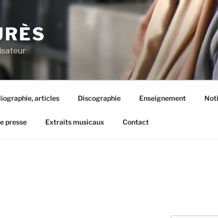
URÈS
isateur
liographie, articles
Discographie
Enseignement
Not
de presse
Extraits musicaux
Contact