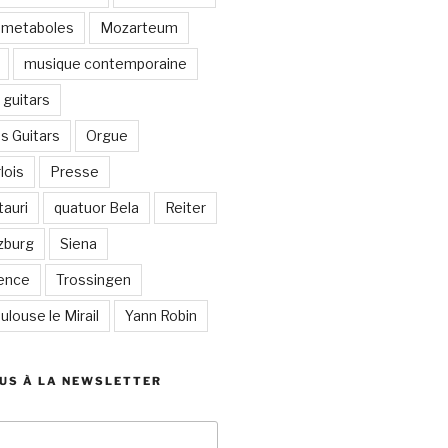
metaboles
Mozarteum
musique contemporaine
guitars
s Guitars
Orgue
lois
Presse
auri
quatuor Bela
Reiter
zburg
Siena
lence
Trossingen
ulouse le Mirail
Yann Robin
US À LA NEWSLETTER