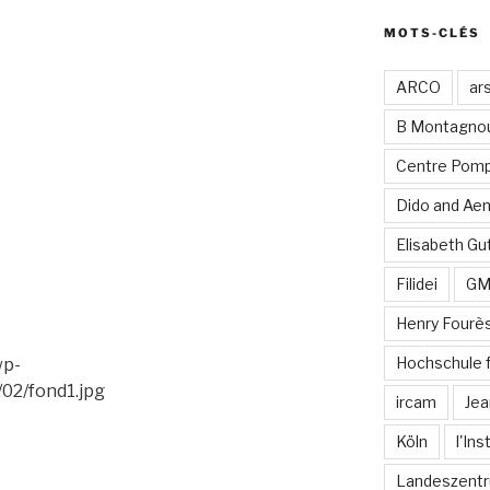
MOTS-CLÉS
ARCO
ar
B Montagno
Centre Pomp
Dido and Ae
Elisabeth Gut
Filidei
G
Henry Fourè
Hochschule 
wp-
/02/fond1.jpg
ircam
Jea
Köln
l'In
Landeszentr