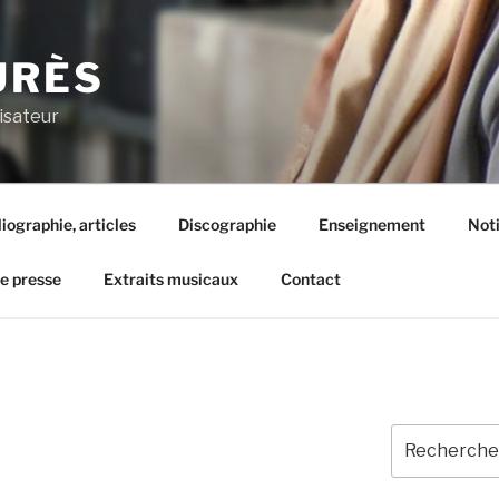
URÈS
isateur
liographie, articles
Discographie
Enseignement
Not
de presse
Extraits musicaux
Contact
Recherche
pour
: