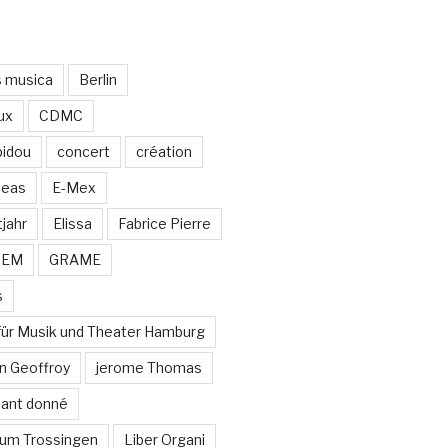
s musica
Berlin
ux
CDMC
idou
concert
création
neas
E-Mex
jahr
Elissa
Fabrice Pierre
MEM
GRAME
s
für Musik und Theater Hamburg
n Geoffroy
jerome Thomas
stant donné
um Trossingen
Liber Organi