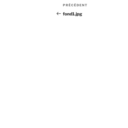
Navigation
Article
PRÉCÉDENT
de
précédent
fond1.jpg
l’article