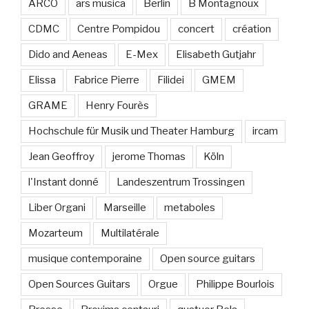
ARCO
ars musica
Berlin
B Montagnoux
CDMC
Centre Pompidou
concert
création
Dido and Aeneas
E-Mex
Elisabeth Gutjahr
Elissa
Fabrice Pierre
Filidei
GMEM
GRAME
Henry Fourès
Hochschule für Musik und Theater Hamburg
ircam
Jean Geoffroy
jerome Thomas
Köln
l'Instant donné
Landeszentrum Trossingen
Liber Organi
Marseille
metaboles
Mozarteum
Multilatérale
musique contemporaine
Open source guitars
Open Sources Guitars
Orgue
Philippe Bourlois