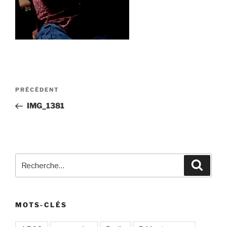
Navigation
Article
PRÉCÉDENT
de
précédent
IMG_1381
l’article
Recherche
Recher
pour
:
MOTS-CLÉS