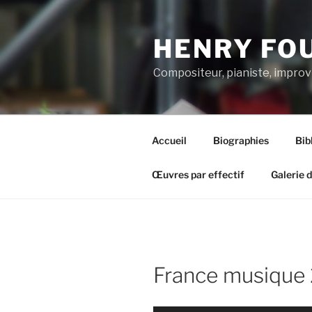
Aller
au
HENRY FO
contenu
principal
Compositeur, pianiste, improv
Accueil
Biographies
Bib
Œuvres par effectif
Galerie 
France musique 