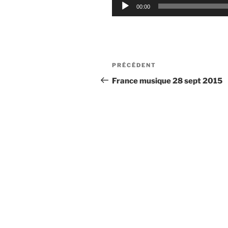
Lecteur
00:00
audio
Navigation
Article
PRÉCÉDENT
de
précédent
France musique 28 sept 2015
l’article