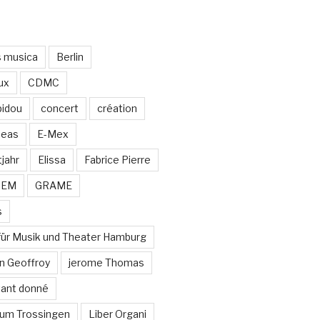
s musica
Berlin
ux
CDMC
idou
concert
création
neas
E-Mex
jahr
Elissa
Fabrice Pierre
MEM
GRAME
s
für Musik und Theater Hamburg
n Geoffroy
jerome Thomas
stant donné
um Trossingen
Liber Organi