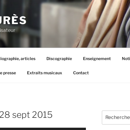
URÈS
isateur
liographie, articles
Discographie
Enseignement
Not
de presse
Extraits musicaux
Contact
28 sept 2015
Recherche
pour
: