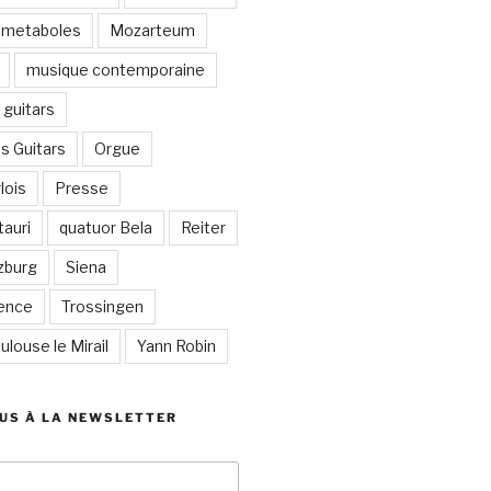
metaboles
Mozarteum
musique contemporaine
guitars
s Guitars
Orgue
lois
Presse
auri
quatuor Bela
Reiter
zburg
Siena
lence
Trossingen
ulouse le Mirail
Yann Robin
US À LA NEWSLETTER