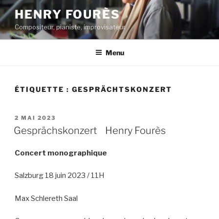
Aller
HENRY FOURÈS
au
Compositeur, pianiste, improvisateur
contenu
principal
Menu
ÉTIQUETTE :
GESPRÄCHTSKONZERT
PUBLIÉ
2 MAI 2023
LE
Gesprächskonzert Henry Fourès
Concert monographique
Salzburg 18 juin 2023 / 11H
Max Schlereth Saal