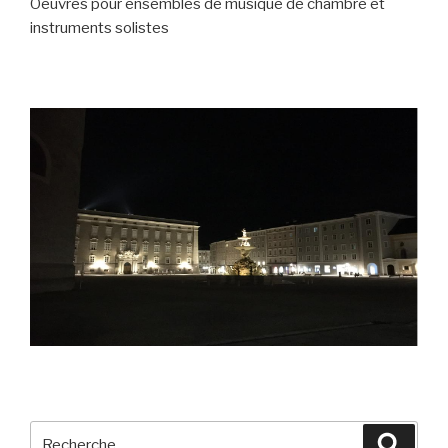
Oeuvres pour ensembles de musique de chambre et
instruments solistes
Recherche
Recher