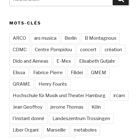
pour
:
MOTS-CLÉS
ARCO
ars musica
Berlin
B Montagnoux
CDMC
Centre Pompidou
concert
création
Dido and Aeneas
E-Mex
Elisabeth Gutjahr
Elissa
Fabrice Pierre
Filidei
GMEM
GRAME
Henry Fourès
Hochschule für Musik und Theater Hamburg
ircam
Jean Geoffroy
jerome Thomas
Köln
l'Instant donné
Landeszentrum Trossingen
Liber Organi
Marseille
metaboles