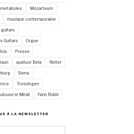
metaboles
Mozarteum
musique contemporaine
guitars
s Guitars
Orgue
lois
Presse
auri
quatuor Bela
Reiter
zburg
Siena
lence
Trossingen
ulouse le Mirail
Yann Robin
US À LA NEWSLETTER