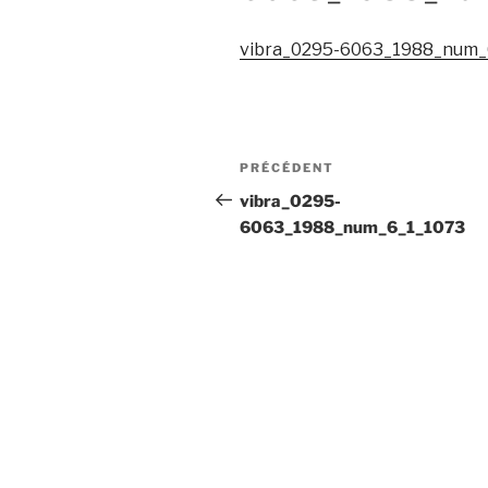
vibra_0295-6063_1988_num_
Navigation
Article
PRÉCÉDENT
de
précédent
vibra_0295-
6063_1988_num_6_1_1073
l’article