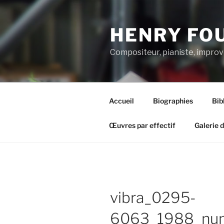
Aller
au
HENRY FO
contenu
principal
Compositeur, pianiste, improv
Accueil
Biographies
Bib
Œuvres par effectif
Galerie 
vibra_0295-
6063_1988_nu