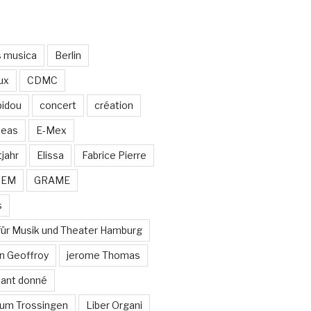
s musica
Berlin
ux
CDMC
idou
concert
création
neas
E-Mex
jahr
Elissa
Fabrice Pierre
MEM
GRAME
s
für Musik und Theater Hamburg
n Geoffroy
jerome Thomas
stant donné
um Trossingen
Liber Organi