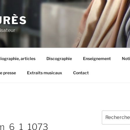
URÈS
isateur
liographie, articles
Discographie
Enseignement
Not
de presse
Extraits musicaux
Contact
Recherche
pour
m_6_1_1073
: