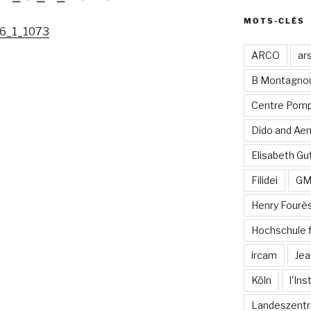
MOTS-CLÉS
6_1_1073
ARCO
ar
B Montagno
Centre Pomp
Dido and Ae
Elisabeth Gut
Filidei
G
Henry Fourè
Hochschule 
ircam
Jea
Köln
l'In
Landeszentr