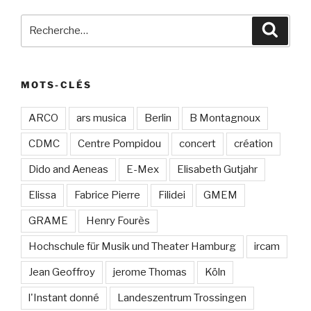
Recherche
Recher
pour
:
MOTS-CLÉS
ARCO
ars musica
Berlin
B Montagnoux
CDMC
Centre Pompidou
concert
création
Dido and Aeneas
E-Mex
Elisabeth Gutjahr
Elissa
Fabrice Pierre
Filidei
GMEM
GRAME
Henry Fourès
Hochschule für Musik und Theater Hamburg
ircam
Jean Geoffroy
jerome Thomas
Köln
l'Instant donné
Landeszentrum Trossingen