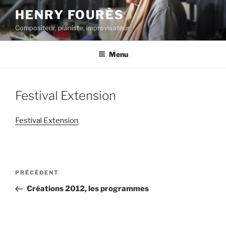
Aller
HENRY FOURÈS
au
Compositeur, pianiste, improvisateur
contenu
principal
Menu
Festival Extension
Festival Extension
Navigation
Article
PRÉCÉDENT
de
précédent
Créations 2012, les programmes
l’article