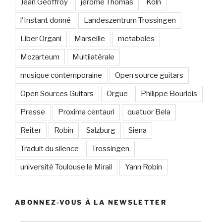
Jean Geoffroy
jerome Thomas
Köln
l'Instant donné
Landeszentrum Trossingen
Liber Organi
Marseille
metaboles
Mozarteum
Multilatérale
musique contemporaine
Open source guitars
Open Sources Guitars
Orgue
Philippe Bourlois
Presse
Proxima centauri
quatuor Bela
Reiter
Robin
Salzburg
Siena
Traduit du silence
Trossingen
université Toulouse le Mirail
Yann Robin
ABONNEZ-VOUS À LA NEWSLETTER