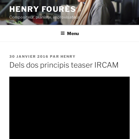
Aller
HENRY FOURÈS
au
Compositeur, pianiste, improvisateur
contenu
principal
Menu
PUBLIÉ
30 JANVIER 2016
PAR
HENRY
LE
Dels dos principis teaser IRCAM