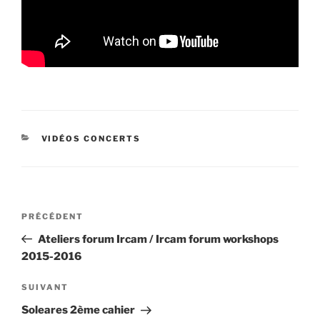
CATÉGORIES
VIDÉOS CONCERTS
Navigation
Article
PRÉCÉDENT
de
précédent
Ateliers forum Ircam / Ircam forum workshops
l’article
2015-2016
Article
SUIVANT
suivant
Soleares 2ème cahier