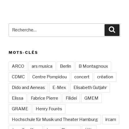
Recherche
Recher
pour
:
MOTS-CLÉS
ARCO
ars musica
Berlin
B Montagnoux
CDMC
Centre Pompidou
concert
création
Dido and Aeneas
E-Mex
Elisabeth Gutjahr
Elissa
Fabrice Pierre
Filidei
GMEM
GRAME
Henry Fourès
Hochschule für Musik und Theater Hamburg
ircam