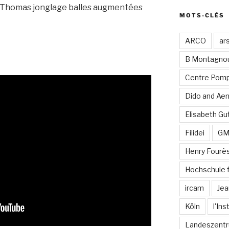
e Thomas jonglage balles augmentées
MOTS-CLÉS
ARCO
ar
B Montagno
Centre Pomp
Dido and Ae
Elisabeth Gut
Filidei
G
Henry Fourè
Hochschule 
ircam
Jea
Köln
l'In
Landeszentr