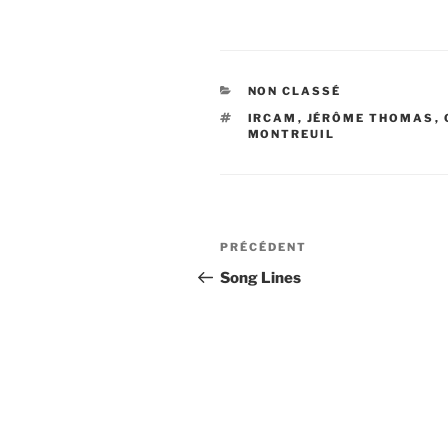
CATÉGORIES
NON CLASSÉ
ÉTIQUETTES
IRCAM
,
JÉRÔME THOMAS
,
MONTREUIL
Navigation
Article
PRÉCÉDENT
de
précédent
Song Lines
l’article