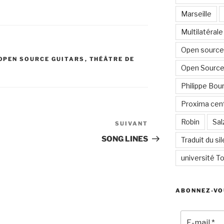
Marseille
Multilatérale
Open source 
OPEN SOURCE GUITARS
,
THÉÂTRE DE
Open Source
Philippe Bour
Proxima cent
Robin
Sal
SUIVANT
Article
suivant
SONG LINES
Traduit du si
université To
ABONNEZ-VO