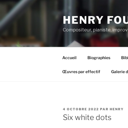
Aller
au
HENRY FO
contenu
principal
Compositeur, pianiste, improv
Accueil
Biographies
Bib
Œuvres par effectif
Galerie 
PUBLIÉ
4 OCTOBRE 2022
PAR
HENRY
LE
Six white dots