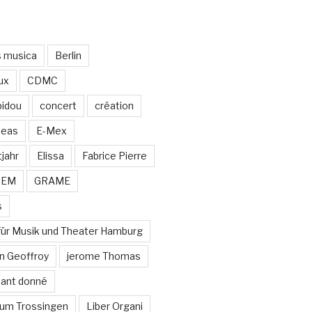
s musica
Berlin
ux
CDMC
idou
concert
création
neas
E-Mex
jahr
Elissa
Fabrice Pierre
MEM
GRAME
s
für Musik und Theater Hamburg
n Geoffroy
jerome Thomas
stant donné
um Trossingen
Liber Organi