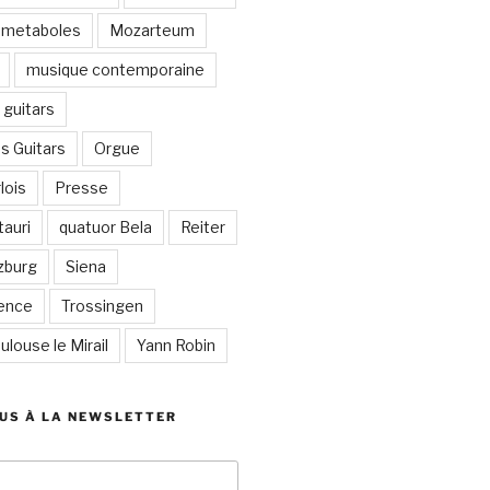
metaboles
Mozarteum
musique contemporaine
guitars
s Guitars
Orgue
lois
Presse
auri
quatuor Bela
Reiter
zburg
Siena
lence
Trossingen
ulouse le Mirail
Yann Robin
US À LA NEWSLETTER