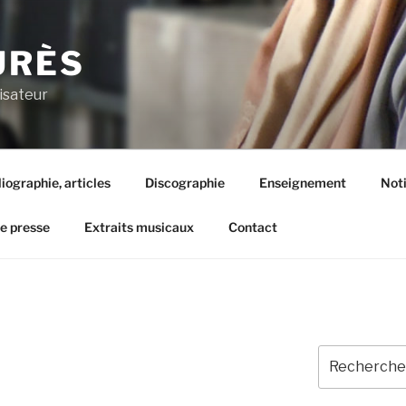
URÈS
isateur
liographie, articles
Discographie
Enseignement
Not
de presse
Extraits musicaux
Contact
Recherche
pour
: