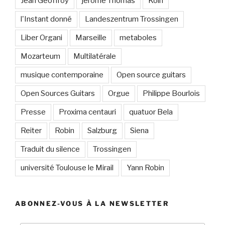
Jean Geoffroy
jerome Thomas
Köln
l'Instant donné
Landeszentrum Trossingen
Liber Organi
Marseille
metaboles
Mozarteum
Multilatérale
musique contemporaine
Open source guitars
Open Sources Guitars
Orgue
Philippe Bourlois
Presse
Proxima centauri
quatuor Bela
Reiter
Robin
Salzburg
Siena
Traduit du silence
Trossingen
université Toulouse le Mirail
Yann Robin
ABONNEZ-VOUS À LA NEWSLETTER