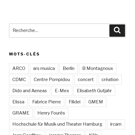
Recherche
Recher
pour
:
MOTS-CLÉS
ARCO
ars musica
Berlin
B Montagnoux
CDMC
Centre Pompidou
concert
création
Dido and Aeneas
E-Mex
Elisabeth Gutjahr
Elissa
Fabrice Pierre
Filidei
GMEM
GRAME
Henry Fourès
Hochschule für Musik und Theater Hamburg
ircam