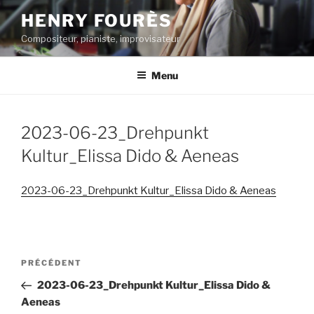
Aller
HENRY FOURÈS
au
Compositeur, pianiste, improvisateur
contenu
principal
Menu
2023-06-23_Drehpunkt
Kultur_Elissa Dido & Aeneas
2023-06-23_Drehpunkt Kultur_Elissa Dido & Aeneas
Navigation
Article
PRÉCÉDENT
de
précédent
2023-06-23_Drehpunkt Kultur_Elissa Dido &
l’article
Aeneas