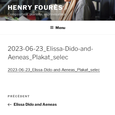
Aller
HENRY FOURÈS
au
Compositeur, pianiste, improvisateur
contenu
principal
Menu
2023-06-23_Elissa-Dido-and-
Aeneas_Plakat_selec
2023-06-23_Elissa-Dido-and-Aeneas_Plakat_selec
Navigation
Article
PRÉCÉDENT
de
précédent
Elissa Dido and Aeneas
l’article