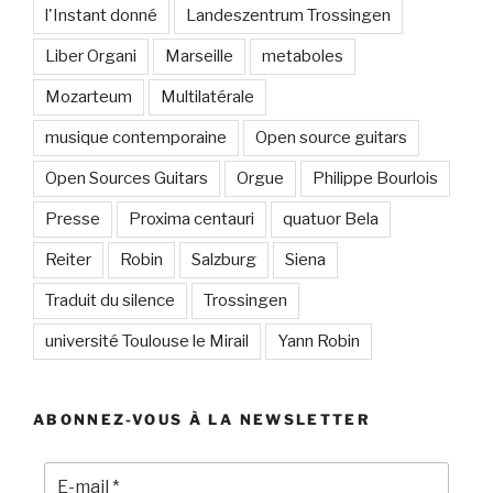
l'Instant donné
Landeszentrum Trossingen
Liber Organi
Marseille
metaboles
Mozarteum
Multilatérale
musique contemporaine
Open source guitars
Open Sources Guitars
Orgue
Philippe Bourlois
Presse
Proxima centauri
quatuor Bela
Reiter
Robin
Salzburg
Siena
Traduit du silence
Trossingen
université Toulouse le Mirail
Yann Robin
ABONNEZ-VOUS À LA NEWSLETTER