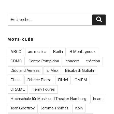
Recherche
Recher
pour
:
MOTS-CLÉS
ARCO
ars musica
Berlin
B Montagnoux
CDMC
Centre Pompidou
concert
création
Dido and Aeneas
E-Mex
Elisabeth Gutjahr
Elissa
Fabrice Pierre
Filidei
GMEM
GRAME
Henry Fourès
Hochschule für Musik und Theater Hamburg
ircam
Jean Geoffroy
jerome Thomas
Köln