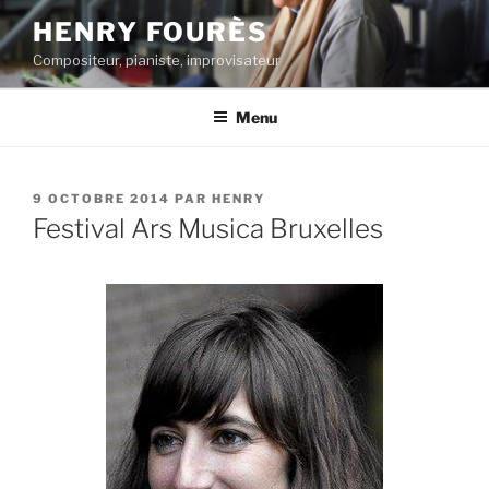
Aller
HENRY FOURÈS
au
Compositeur, pianiste, improvisateur
contenu
principal
Menu
PUBLIÉ
9 OCTOBRE 2014
PAR
HENRY
LE
Festival Ars Musica Bruxelles