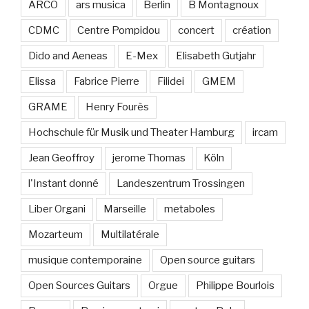
ARCO
ars musica
Berlin
B Montagnoux
CDMC
Centre Pompidou
concert
création
Dido and Aeneas
E-Mex
Elisabeth Gutjahr
Elissa
Fabrice Pierre
Filidei
GMEM
GRAME
Henry Fourès
Hochschule für Musik und Theater Hamburg
ircam
Jean Geoffroy
jerome Thomas
Köln
l'Instant donné
Landeszentrum Trossingen
Liber Organi
Marseille
metaboles
Mozarteum
Multilatérale
musique contemporaine
Open source guitars
Open Sources Guitars
Orgue
Philippe Bourlois