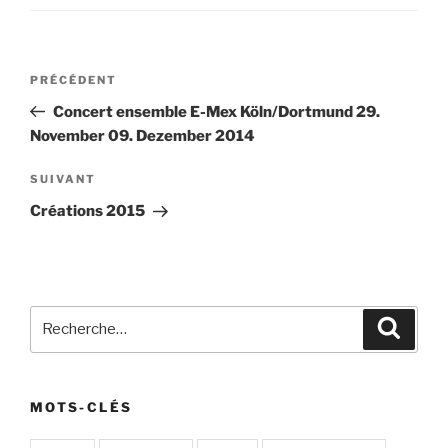
Navigation
Article
PRÉCÉDENT
de
précédent
Concert ensemble E-Mex Köln/Dortmund 29.
l’article
November 09. Dezember 2014
Article
SUIVANT
suivant
Créations 2015
Recherche
Recher
pour
:
MOTS-CLÉS